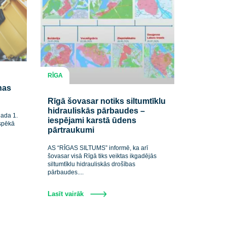
RĪGA
. mainīsies
saimniekošanas
Rīgā šovasar notiks siltumtī
hidrauliskās pārbaudes –
rmē, ka no 2026. gada 1.
iespējami karstā ūdens
stspilsētā stāsies spēkā
pārtraukumi
..
AS “RĪGAS SILTUMS” informē, ka arī
šovasar visā Rīgā tiks veiktas ikgadējā
siltumtīklu hidrauliskās drošības
pārbaudes....