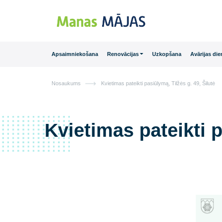
Main Navigation
Apsaimniekošana
Renovācijas
Uzkopšana
Avā
Nosaukums
Kvietimas pateikti pasiūlymą, Tilžės g. 49
Kvietimas pateikt