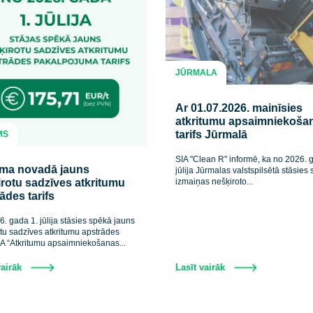
JŪRMALA
Ar 01.07.2026
atkritumu ap
tarifs Jūrmalā
TUKUMS
SIA "Clean R" info
Tukuma novadā jauns
jūlija Jūrmalas val
nešķirotu sadzīves atkritumu
izmaiņas nešķiroto.
apstrādes tarifs
No 2026. gada 1. jūlija stāsies spēkā jauns
nešķirotu sadzīves atkritumu apstrādes
tarifs SIA “Atkritumu apsaimniekošanas...