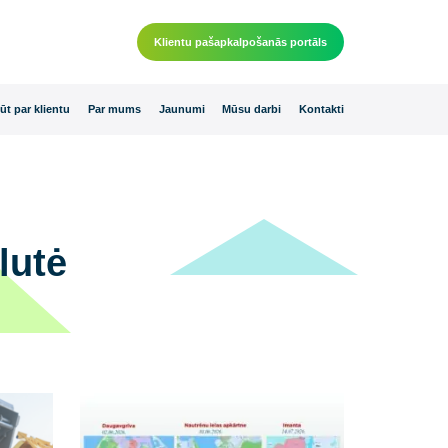
Klientu pašapkalpošanās por
 piedāvājumi
Kļūt par klientu
Par mums
Jaunumi
Mūsu darbi
K
49, Šilutė