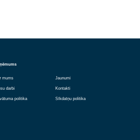
Lasīt vairāk
Uzņēmums
n
Par mums
Jaunumi
Mūsu darbi
Kontakti
n