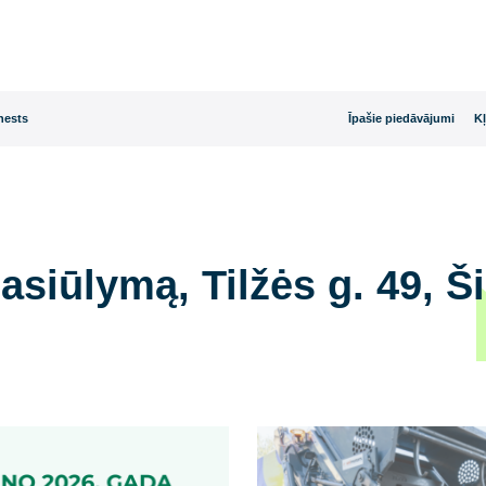
rijas dienests
Īpašie
, Šilutė
i pasiūlymą, Tilžės g. 