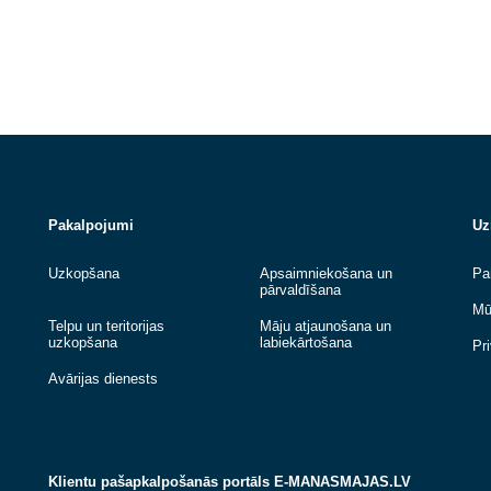
Lasīt vairāk
Lasīt vairāk
Pakalpojumi
Uzkopšana
Apsaimniekošana u
pārvaldīšana
Telpu un teritorijas
Māju atjaunošana u