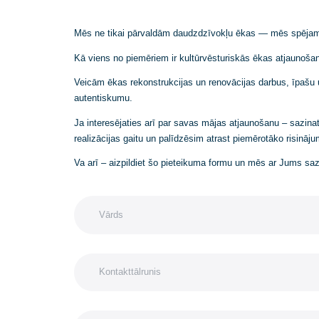
Mēs ne tikai pārvaldām daudzdzīvokļu ēkas — mēs s
Kā viens no piemēriem ir kultūrvēsturiskās ēkas a
Veicām ēkas rekonstrukcijas un renovācijas darbus
autentiskumu.
Ja interesējaties arī par savas mājas atjaunošanu 
realizācijas gaitu un palīdzēsim atrast piemērotāko 
Va arī – aizpildiet šo pieteikuma formu un mēs ar 
V
ā