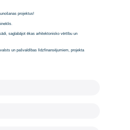
s pieminekļu atjaunošanas projektus!
arhitektūras piemineklis.
 atjaunojām fasādi, saglabājot ēkas arhitektonisko vērtību un
u, iespējamiem valsts un pašvaldības līdzfinansējumiem, projekta