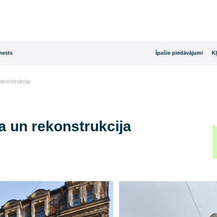
rijas dienests
Īpašie
ācija un rekonstrukcija
cija un rekonstrukcija