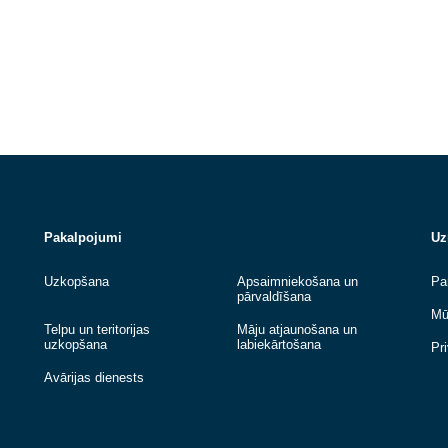
TUKUMS
JELGAVA
Zāles pļaušanas darbi
Mājas skurst
Zāliena pļaušana ir viens no regulārajiem
Tika pārmūrēta sku
teritorijas uzturēšanas darbiem, kas palīdz
izveidots jauns sk
nodrošināt sakoptu un patīkamu vidi...
segumam, nodrošin
un aizsardzību...
Lasīt vairāk
Lasīt vairāk