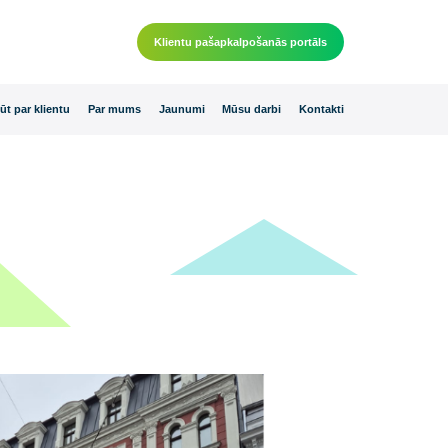
Klientu pašapkalpošanās por
 piedāvājumi
Kļūt par klientu
Par mums
Jaunumi
Mūsu darbi
K