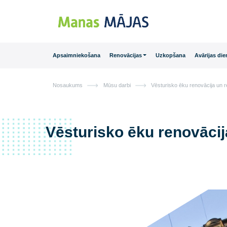
Main Navigation
Apsaimniekošana
Renovācijas
Uzkopšana
Avā
Nosaukums
Mūsu darbi
Vēsturisko ēku renov
Vēsturisko ēku renovā