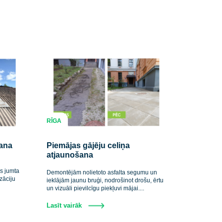
olūkā.
Privātuma politika
.
*