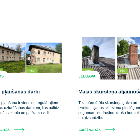
ku un piekrītu savu sniegto datu apstrādei pakalpojuma sniegšanas n