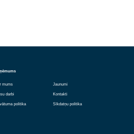
RĪGA
eņa atjaunošana
Piemājas gājēju celiņa
atjaunošana
rsteņa galva un
ursteņa pieslēgums jumta
Demontējām nolietoto asfalta segumu 
ot drošu hermetizāciju
ieklājām jaunu bruģi, nodrošinot drošu,
un vizuāli pievilcīgu piekļuvi mājai....
Lasīt vairāk