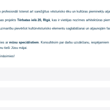
pējam profesionāli īstenot arī sarežģītus vēsturisko ēku un kultūra
tjaunošanas projekts
Tērbatas ielā 20, Rīgā
, kas ir vietējas nozīmes 
, īpašu uzmanību pievēršot kultūrvēsturisko elementu saglabāšanai un
– sazinaties ar
mūsu speciālistiem
. Konsultēsim par darbu uzsākšan
risinājumu tieši Jūsu mājai.
Jums sazināsimies!