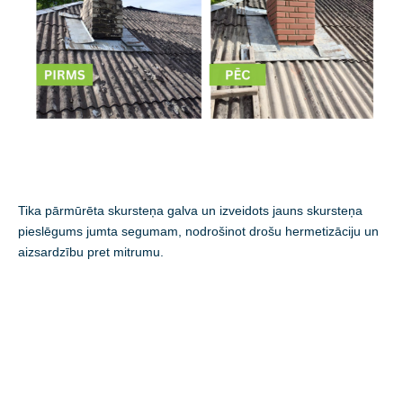
Tika pārmūrēta skursteņa galva un izveidots jauns skursteņa
pieslēgums jumta segumam, nodrošinot drošu hermetizāciju un
aizsardzību pret mitrumu.