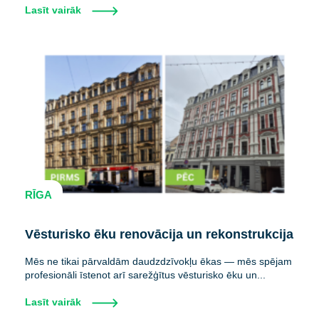
Lasīt vairāk
RĪGA
Vēsturisko ēku renovācija un rekonstrukcija
Mēs ne tikai pārvaldām daudzdzīvokļu ēkas — mēs spējam
profesionāli īstenot arī sarežģītus vēsturisko ēku un...
Lasīt vairāk