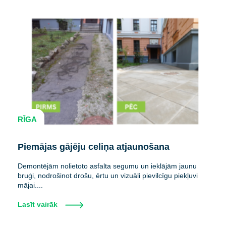
RĪGA
Piemājas gājēju celiņa atjaunošana
Demontējām nolietoto asfalta segumu un ieklājām jaunu
bruģi, nodrošinot drošu, ērtu un vizuāli pievilcīgu piekļuvi
mājai....
Lasīt vairāk