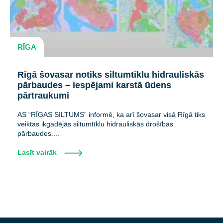
RĪGA
Rīgā šovasar notiks siltumtīklu hidrauliskās
pārbaudes – iespējami karstā ūdens
pārtraukumi
AS “RĪGAS SILTUMS” informē, ka arī šovasar visā Rīgā tiks
veiktas ikgadējās siltumtīklu hidrauliskās drošības
pārbaudes....
Lasīt vairāk