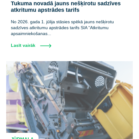
Tukuma novadā jauns nešķirotu sadzīves
atkritumu apstrādes tarifs
No 2026. gada 1. jūlija stāsies spēkā jauns nešķirotu
sadzīves atkritumu apstrādes tarifs SIA “Atkritumu
apsaimniekošanas...
Lasīt vairāk