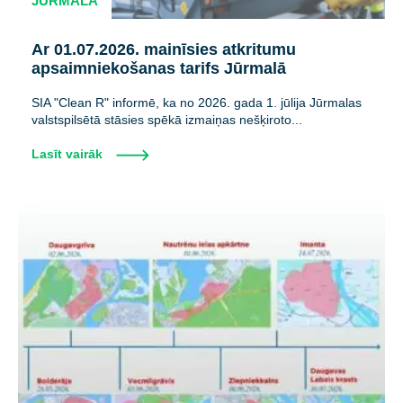
JŪRMALA
Ar 01.07.2026. mainīsies atkritumu
apsaimniekošanas tarifs Jūrmalā
SIA "Clean R" informē, ka no 2026. gada 1. jūlija Jūrmalas
valstspilsētā stāsies spēkā izmaiņas nešķiroto...
Lasīt vairāk