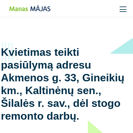
Main Navigation
Kvietimas teikti
pasiūlymą adresu
Akmenos g. 33, Gineikių
km., Kaltinėnų sen.,
Šilalės r. sav., dėl stogo
remonto darbų.