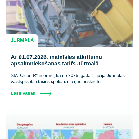
JŪRMALA
Ar 01.07.2026. mainīsies atkritumu
apsaimniekošanas tarifs Jūrmalā
SIA "Clean R" informē, ka no 2026. gada 1. jūlija Jūrmalas
valstspilsētā stāsies spēkā izmaiņas nešķiroto...
Lasīt vairāk