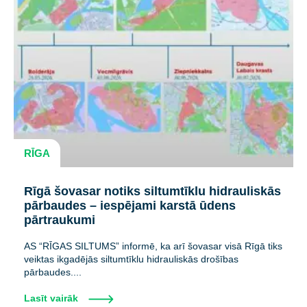
RĪGA
Rīgā šovasar notiks siltumtīklu hidrauliskās
pārbaudes – iespējami karstā ūdens
pārtraukumi
AS “RĪGAS SILTUMS” informē, ka arī šovasar visā Rīgā tiks
veiktas ikgadējās siltumtīklu hidrauliskās drošības
pārbaudes....
Lasīt vairāk