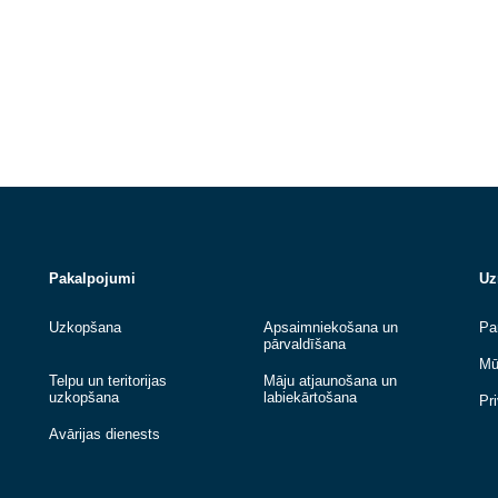
No 2026. gada 1. jūlija stāsies spēkā jauns
nešķirotu sadzīves atkritumu apstrādes
tarifs SIA “Atkritumu apsaimniekošanas...
Lasīt vairāk
Lasīt vairāk
Pakalpojumi
Uzkopšana
Apsaimniekošana u