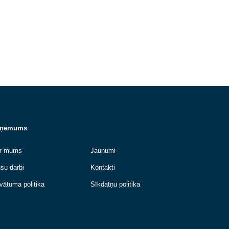
siltumtīklu hidrauliskās drošības
pārbaudes....
Lasīt vairāk
Uzņēmums
n
Par mums
Jaunumi