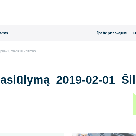
rijas dienests
Īpašie
_Šilumos punktų valdiklių keitimas
ti pasiūlymą_2019-02
s