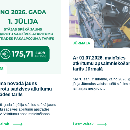
JŪRMALA
Ar 01.07.2026
atkritumu ap
tarifs Jūrmalā
TUKUMS
SIA "Clean R" info
Tukuma novadā jauns
jūlija Jūrmalas val
nešķirotu sadzīves atkritumu
izmaiņas nešķiroto.
apstrādes tarifs