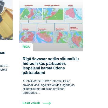
RĪGA
. mainīsies
saimniekošanas
Rīgā šovasar notiks siltumtī
hidrauliskās pārbaudes –
rmē, ka no 2026. gada 1.
iespējami karstā ūdens
stspilsētā stāsies spēkā
pārtraukumi
..
AS “RĪGAS SILTUMS” informē, ka arī
šovasar visā Rīgā tiks veiktas ikgadējā