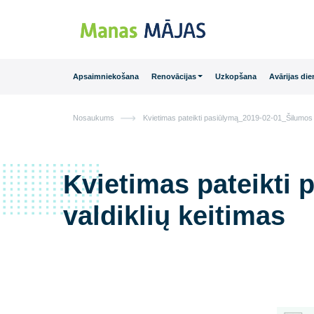
Main Navigation
Apsaimniekošana
Renovācijas
Uzkopšana
Avā
Nosaukums
Kvietimas pateikti pasiūlymą_2019-02-01
Kvietimas pateik
valdiklių keitima