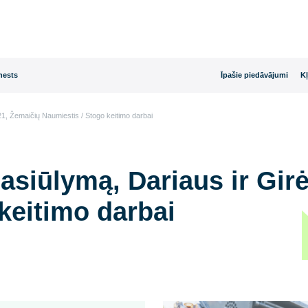
rijas dienests
Īpašie
Girėno g. 21, Žemaičių Naumiestis / Stogo keitimo darbai
i pasiūlymą, Dariaus i
go keitimo darbai