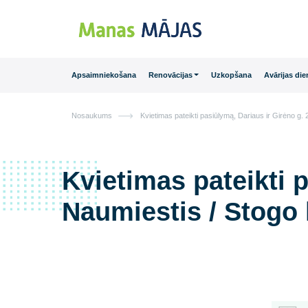
Main Navigation
Apsaimniekošana
Renovācijas
Uzkopšana
Avā
Nosaukums
Kvietimas pateikti pasiūlymą, Dariaus ir 
Kvietimas pateikt
Naumiestis / Sto