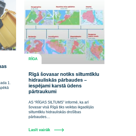
RĪGA
. mainīsies
saimniekošanas
Rīgā šovasar notiks siltumtī
hidrauliskās pārbaudes –
rmē, ka no 2026. gada 1.
iespējami karstā ūdens
stspilsētā stāsies spēkā
pārtraukumi
..
AS “RĪGAS SILTUMS” informē, ka arī
šovasar visā Rīgā tiks veiktas ikgadējā