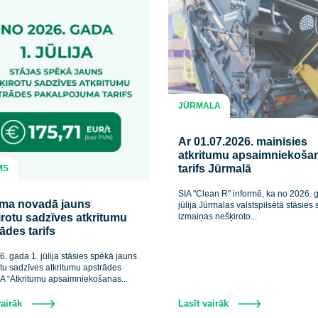
JŪRMALA
Ar 01.07.2026
atkritumu ap
tarifs Jūrmalā
TUKUMS
SIA "Clean R" info
Tukuma novadā jauns
jūlija Jūrmalas val
nešķirotu sadzīves atkritumu
izmaiņas nešķiroto.
apstrādes tarifs