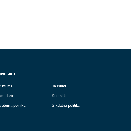
siltumtīklu hidrauliskās drošības
pārbaudes....
Lasīt vairāk
Uzņēmums
n
Par mums
Jaunumi