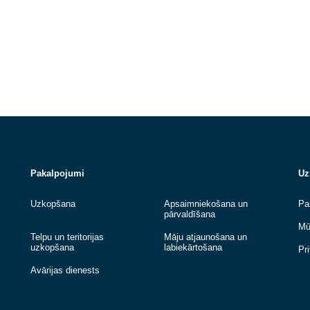
No 2026. gada 1. jūlija stāsies spēkā jauns
nešķirotu sadzīves atkritumu apstrādes
tarifs SIA “Atkritumu apsaimniekošanas...
Lasīt vairāk
Lasīt vairāk
Pakalpojumi
Uzkopšana
Apsaimniekošana u