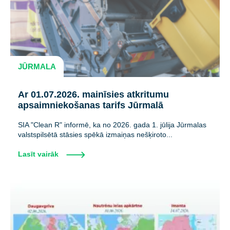
JŪRMALA
Ar 01.07.2026. mainīsies atkritumu
apsaimniekošanas tarifs Jūrmalā
SIA "Clean R" informē, ka no 2026. gada 1. jūlija Jūrmalas
valstspilsētā stāsies spēkā izmaiņas nešķiroto...
Lasīt vairāk