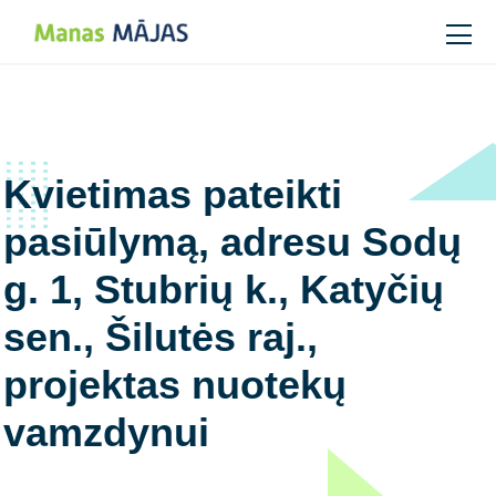
Main Navigation
Kvietimas pateikti
pasiūlymą, adresu Sodų
g. 1, Stubrių k., Katyčių
sen., Šilutės raj.,
projektas nuotekų
vamzdynui