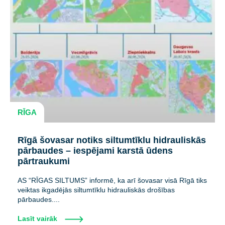
RĪGA
Rīgā šovasar notiks siltumtīklu hidrauliskās
pārbaudes – iespējami karstā ūdens
pārtraukumi
AS “RĪGAS SILTUMS” informē, ka arī šovasar visā Rīgā tiks
veiktas ikgadējās siltumtīklu hidrauliskās drošības
pārbaudes....
Lasīt vairāk