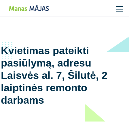
Main Navigation
Kvietimas pateikti
pasiūlymą, adresu
Laisvės al. 7, Šilutė, 2
laiptinės remonto
darbams