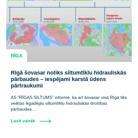
RĪGA
Rīgā šovasar notiks siltumtīklu hidrauliskās
pārbaudes – iespējami karstā ūdens
pārtraukumi
AS “RĪGAS SILTUMS” informē, ka arī šovasar visā Rīgā tiks
veiktas ikgadējās siltumtīklu hidrauliskās drošības
pārbaudes....
Lasīt vairāk