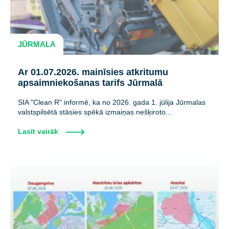
JŪRMALA
Ar 01.07.2026. mainīsies atkritumu
apsaimniekošanas tarifs Jūrmalā
SIA "Clean R" informē, ka no 2026. gada 1. jūlija Jūrmalas
valstspilsētā stāsies spēkā izmaiņas nešķiroto...
Lasīt vairāk