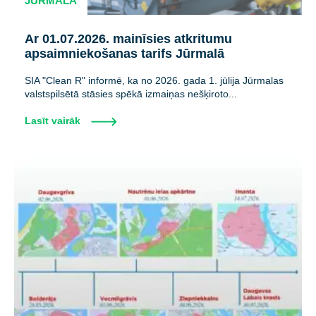
JŪRMALA
Ar 01.07.2026. mainīsies atkritumu
apsaimniekošanas tarifs Jūrmalā
SIA "Clean R" informē, ka no 2026. gada 1. jūlija Jūrmalas
valstspilsētā stāsies spēkā izmaiņas nešķiroto...
Lasīt vairāk