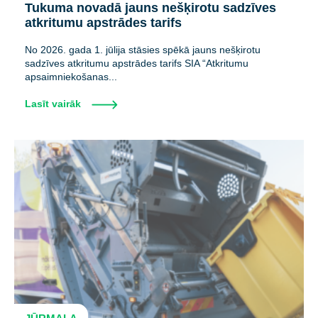
Tukuma novadā jauns nešķirotu sadzīves
atkritumu apstrādes tarifs
No 2026. gada 1. jūlija stāsies spēkā jauns nešķirotu
sadzīves atkritumu apstrādes tarifs SIA “Atkritumu
apsaimniekošanas...
Lasīt vairāk