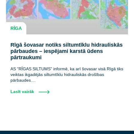
RĪGA
Rīgā šovasar notiks siltumtīklu hidrauliskās
pārbaudes – iespējami karstā ūdens
pārtraukumi
AS “RĪGAS SILTUMS” informē, ka arī šovasar visā Rīgā tiks
veiktas ikgadējās siltumtīklu hidrauliskās drošības
pārbaudes....
Lasīt vairāk