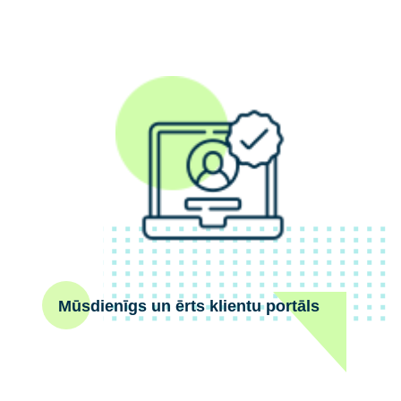
Mūsdienīgs un ērts klientu portāls