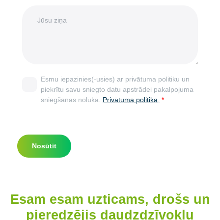
r
a
i
J
u
s
e
ū
n
t
l
s
i
a
a
u
s
a
,
z
*
d
m
i
r
ā
ņ
e
j
a
Esmu iepazinies(-usies) ar privātuma politiku un
s
a
*
piekrītu savu sniegto datu apstrādei pakalpojuma
e
s
sniegšanas nolūkā.
Privātuma politika
.
*
*
u
n
d
z
Nosūtīt
ī
v
o
k
ļ
Esam esam uzticams, drošs un
a
N
pieredzējis daudzdzīvokļu
r