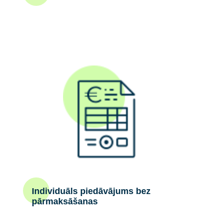
Individuāls piedāvājums bez
pārmaksāšanas