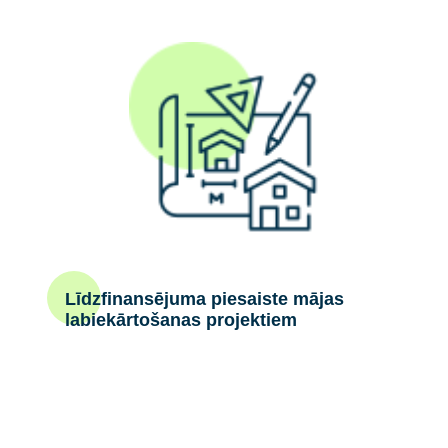
Līdzfinansējuma piesaiste mājas
labiekārtošanas projektiem