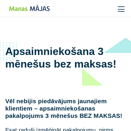
Main Navigation
Apsaimniekošana 3
mēnešus bez maksas!
Vēl nebijis piedāvājums jaunajiem
klientiem – apsaimniekošanas
pakalpojums 3 mēnešus BEZ MAKSAS!
Esat raduši izmēģināt pakalpojumu, pirms