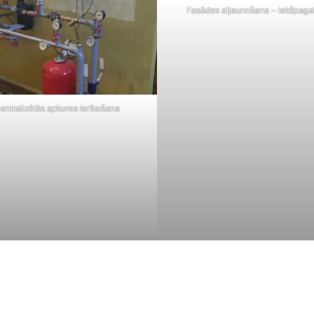
Fasādes atjaun
Centralizētās apkures ierīkošana