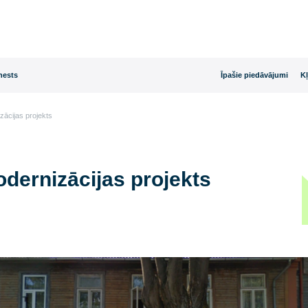
rijas dienests
Īpašie
n modernizācijas projekts
 modernizācijas projekts