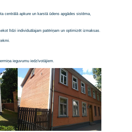
s mājā tika ierīkota centrālā apkure un karstā ūdens apgādes sistēma
ju iedzīvotājiem sekot līdzi individuālajam patēriņam un optimizēt izm
t ārējās vides ietekmi.
rtošanu, radot ilgtermiņa ieguvumu iedzīvotājiem.