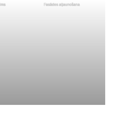
ošana – iekšpagalms
Fasādes atjaunošana