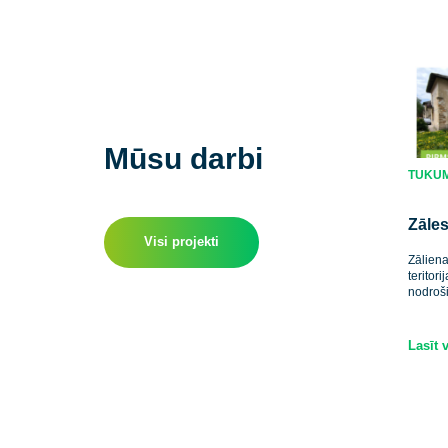
Manas MĀJAS Ventspils centralizētās apkures
ierīkošana
Mūsu darbi