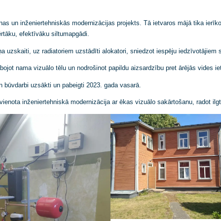
atjaunošanas un inženiertehniskās modernizācijas projekts. Tā ietvaro
drošinot ērtāku, efektīvāku siltumapgādi.
s patēriņa uzskaiti, uz radiatoriem uzstādīti alokatori, sniedzot iespē
na, uzlabojot nama vizuālo tēlu un nodrošinot papildu aizsardzību pre
gadā, un būvdarbi uzsākti un pabeigti 2023. gada vasarā.
ai, kur apvienota inženiertehniskā modernizācija ar ēkas vizuālo sakā