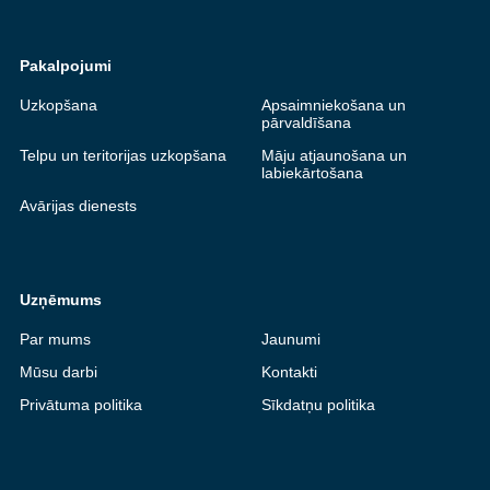
Pakalpojumi
Uzkopšana
Apsaimniekošana un
pārvaldīšana
Telpu un teritorijas uzkopšana
Māju atjaunošana un
labiekārtošana
Avārijas dienests
Uzņēmums
Par mums
Jaunumi
Mūsu darbi
Kontakti
Privātuma politika
Sīkdatņu politika