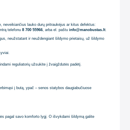
jai patys galėtų prisidėti pri
alpose, neveikiančius lauko durų pritraukėjus ar kitus defektus:
avimo centrą telefonu
8 700 55966
, arba el. paštu
info@manobustas.
s ir langus, neužstatant ir neuždengiant šildymo prietaisų, už šildym
t intensyviai.
 prieš vėdindami reguliatorių užsukite į žvaigždutės padėtį.
 oro skverbimąsi į butą, ypač – senos statybos daugiabučiuose