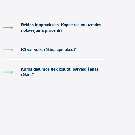
e
Citi jautājumi
Rēķins ir apmaksāts. Kāpēc rēķinā uz
nokavējuma procenti?
lt
.
o
Kā var veikt rēķina apmaksu?
Kuros datumos tiek izsūtīti pārvaldīš
rēķini?