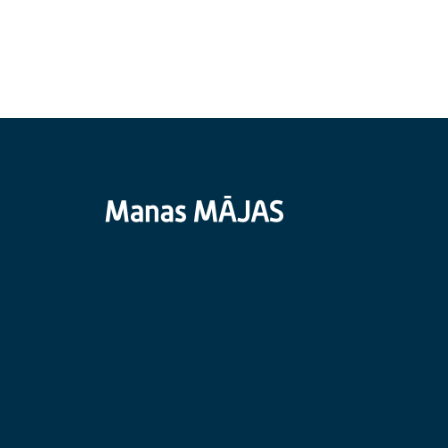
Be reikalo nejunkite gartraukių, ventiliatorių.
Jei ant radiatorių yra įrengti termoreguliatori
sumažinti.