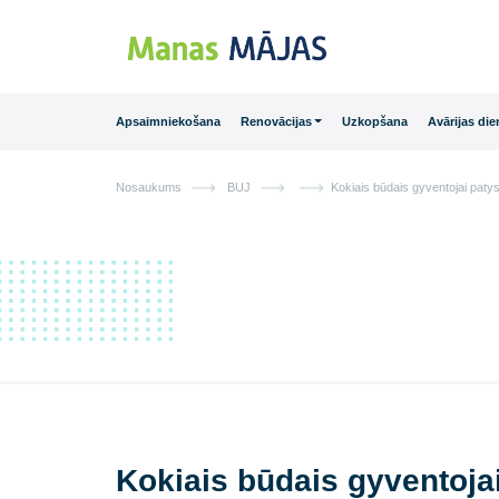
Main Navigation
Apsaimniekošana
Renovācijas
Uzkopšana
Avā
Nosaukums
BUJ
Kokiais būdais gyvent