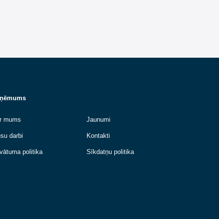
Uzņēmums
n
Par mums
Jaunumi
Mūsu darbi
Kontakti
n