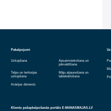
ai, šildykitės pagal savo komforto lygį. O išvykdami šildymą galite
Pakalpojumi
Uzkopšana
Apsaimniekošana u
pārvaldīšana
Telpu un teritorijas
Māju atjaunošana u