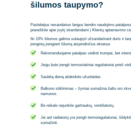
Kokiais būdais gyvento
šilumos taupymo?
Pastebėjus nesandarius langus bendro naudojimo pat
praneškite apie įvykį skambindami į Klientų aptarn
Iki 10% šilumos galima sutaupyti užsandarinant duri
įrenginių įrengiant šilumą atspindinčius ekranus.
Rekomenduojame patalpas vėdinti trumpai, be
Jeigu bute įrengti termostatiniai reguliatoriai
Saulėtą dieną atidenkite užuolaidas.
Balkono stiklinimas – žymiai sumažina šalto
namuose.