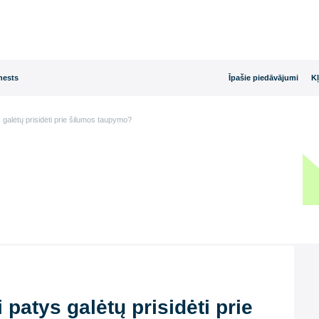
rijas dienests
Īpašie
ojai patys galėtų prisidėti prie šilumos taupymo?