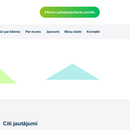
Klientu pašapkalpošanās por
 piedāvājumi
Kļūt par klientu
Par mums
Jaunumi
Mūsu darbi
K