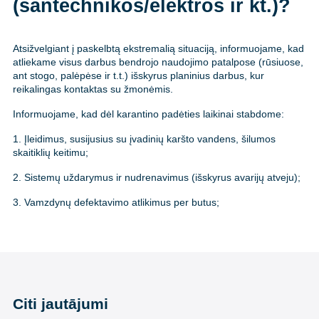
(santechnikos/elektros ir kt.)?
Atsižvelgiant į paskelbtą ekstremalią situaciją, informuojame, kad
atliekame visus darbus bendrojo naudojimo patalpose (rūsiuose,
ant stogo, palėpėse ir t.t.) išskyrus planinius darbus, kur
reikalingas kontaktas su žmonėmis.
Informuojame, kad dėl karantino padėties laikinai stabdome:
1. Įleidimus, susijusius su įvadinių karšto vandens, šilumos
skaitiklių keitimu;
2. Sistemų uždarymus ir nudrenavimus (išskyrus avarijų atveju);
3. Vamzdynų defektavimo atlikimus per butus;
Citi jautājumi