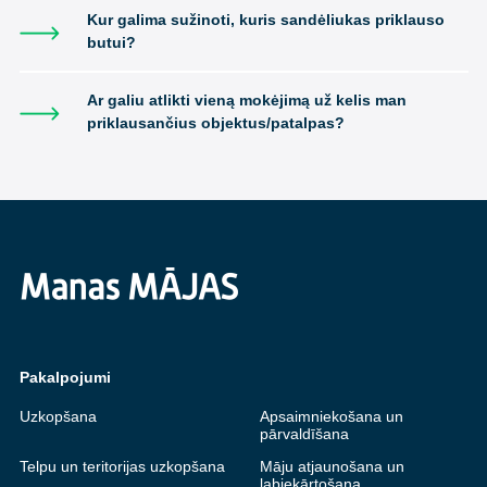
Kur galima sužinoti, kuris sandėliukas priklauso
butui?
Ar galiu atlikti vieną mokėjimą už kelis man
priklausančius objektus/patalpas?
Pakalpojumi
Uzkopšana
Apsaimniekošana un
pārvaldīšana
Telpu un teritorijas uzkopšana
Māju atjaunošana un
labiekārtošana