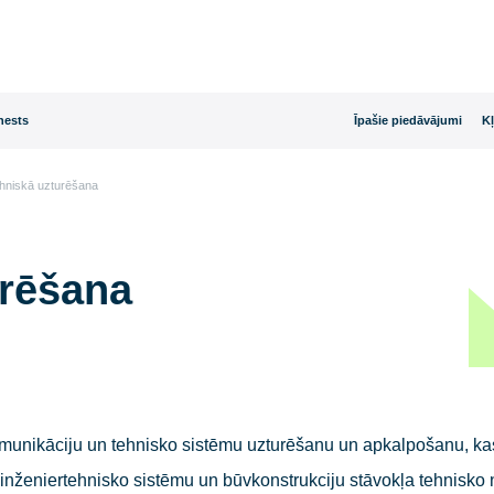
rijas dienests
Īpašie
Ēkas tehniskā uzturēšana
zturēšana