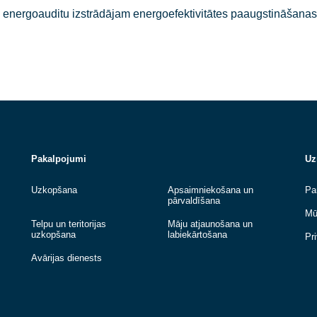
ierkomunikāciju un tehnisko sistēmu uzturēšanu un apka
eicam inženiertehnisko sistēmu un būvkonstrukciju stāv
ikto ēkas energoauditu izstrādājam energoefektivitātes p
Pakalpojumi
Uzkopšana
Apsaimniekošana u
pārvaldīšana
Telpu un teritorijas
Māju atjaunošana u
uzkopšana
labiekārtošana