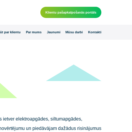
Klientu pašapkalpošanās por
 piedāvājumi
Kļūt par klientu
Par mums
Jaunumi
Mūsu darbi
K