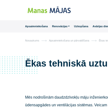
Main Navigation
Apsaimniekošana
Renovācijas
Uzkopšana
Avā
Nosaukums
Apsaimniekošana un pārvaldīšana
Ēkas tehniskā u