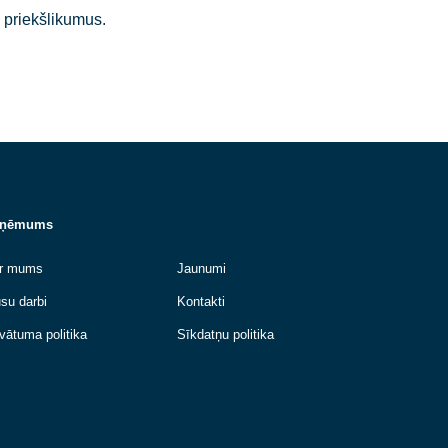
lpošanu, kas ietver elektroapgādes, siltumapgādes,
okļa tehnisko novērtējumu un piedāvājam dažādus risinā
aaugstināšanas priekšlikumus.
Uzņēmums
n
Par mums
Jaunumi
Mūsu darbi
Kontakti
n
Privātuma politika
Sīkdatņu politika