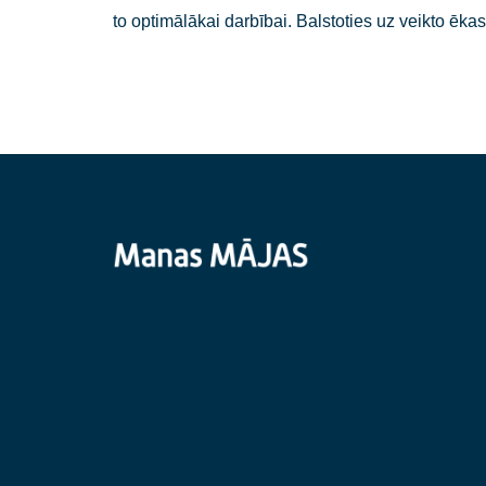
Mēs nodrošinām daudzdzīvokļu māju inžen
ūdensapgādes un ventilācijas sistēmas. V
to optimālākai darbībai. Balstoties uz ve